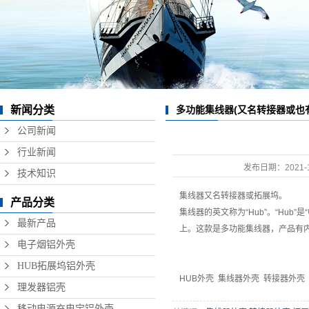
数据线铝外壳
无线充铝外壳
硬盘盒铝外壳
音响铝外壳加工
新闻分类
多功能集线器(又名转接器或也
精密铝型材制品
公司新闻
行业新闻
发布日期：
2021-
技术知识
集线器又名转接器或拓展坞。
产品分类
集线器的英文称为“Hub”。“H
最新产品
上。这款是多功能集线器，产品有
电子烟铝外壳
HUB拓展坞铝外壳
HUB外壳
集线器外壳
转接器外壳
理发器铝壳
移动电源充电宝铝外壳