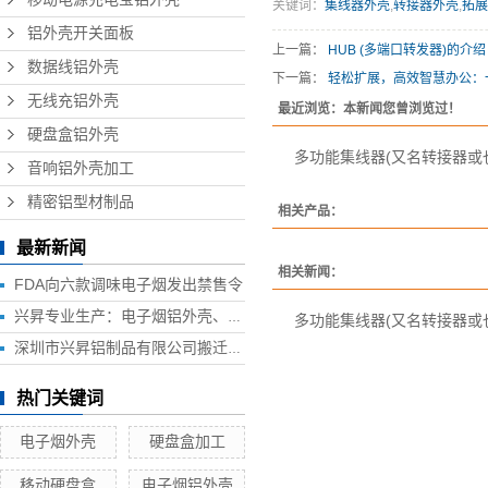
关键词：
集线器外壳
,
转接器外壳
,
拓展
铝外壳开关面板
上一篇：
HUB (多端口转发器)的介绍
数据线铝外壳
下一篇：
轻松扩展，高效智慧办公：一
无线充铝外壳
最近浏览：本新闻您曾浏览过！
硬盘盒铝外壳
多功能集线器(又名转接器或
音响铝外壳加工
精密铝型材制品
相关产品：
最新新闻
相关新闻：
FDA向六款调味电子烟发出禁售令
兴昇专业生产：电子烟铝外壳、电子烟外壳、HUB铝外壳、移动电源外壳、无线充铝外壳等铝制品外壳
多功能集线器(又名转接器或
深圳市兴昇铝制品有限公司搬迁联络函
热门关键词
电子烟外壳
硬盘盒加工
移动硬盘盒
电子烟铝外壳