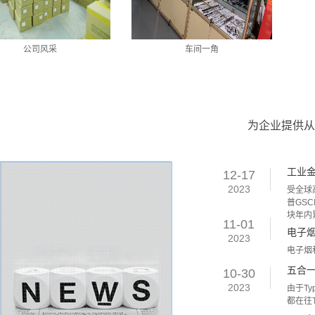
司风采
车间一角
为企业提供从
工业
12-17
2023
受全球
普GS
块年内
11-01
电子
2023
电子烟
五合一
10-30
2023
由于T
都在往T