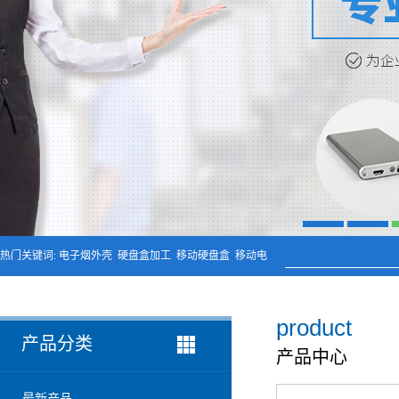
数据线铝外壳
无线充铝外壳
硬盘盒铝外壳
音响铝外壳加工
精密铝型材制品
1
2
3
热门关键词:
电子烟外壳
硬盘盒加工
移动硬盘盒
移动电
源铝外壳
product
产品分类
产品中心
最新产品