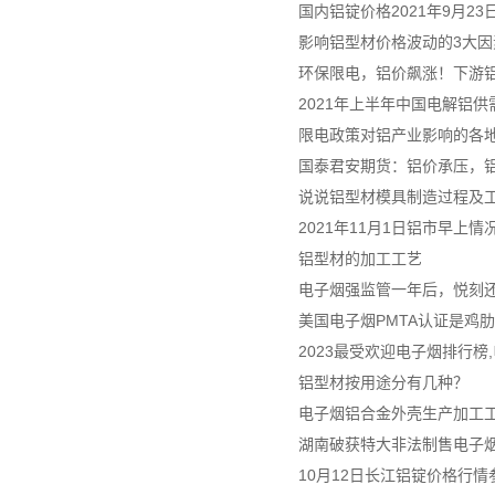
国内铝锭价格2021年9月2
影响铝型材价格波动的3大因
环保限电，铝价飙涨！下游
2021年上半年中国电解铝
限电政策对铝产业影响的各
国泰君安期货：铝价承压，
说说铝型材模具制造过程及
2021年11月1日铝市早上情
铝型材的加工工艺
电子烟强监管一年后，悦刻
美国电子烟PMTA认证是鸡
2023最受欢迎电子烟排行榜
铝型材按用途分有几种？
电子烟铝合金外壳生产加工
湖南破获特大非法制售电子烟案
10月12日长江铝锭价格行情