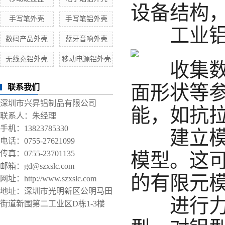
设备结构
手写笔外壳
手写笔铝外壳
工业铝型
数码产品外壳
蓝牙音响外壳
无线充铝外壳
移动电源铝外壳
收集数据
面形状等
联系我们
深圳市兴昇铝制品有限公司
能，如抗
联系人：朱经理
手机：13823785330
建立模型
电话：0755-27621099
传真：0755-23701135
模型。这
邮箱：gd@szxslc.com
的有限元
网址：http://www.szxslc.com
地址：深圳市光明新区公明马田
进行力学
街道新围第二工业区D栋1-3楼