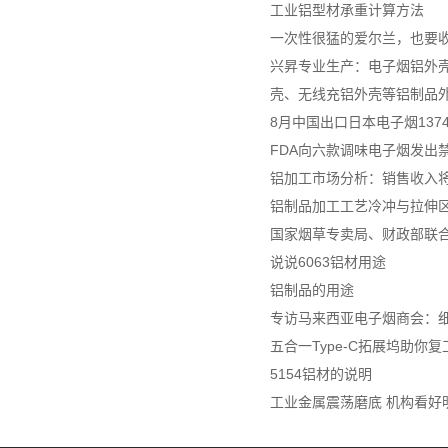
工业铝型材承重计算方法
一次性很猛的爱尔兰，也要
兴昇专业生产：电子烟铝外壳
壳、无线充铝外壳等铝制品
8月中国出口日本电子烟137
FDA向六款调味电子烟发出
铝加工市场分析：销售收入将达
铝制品加工工艺冷冲与拉伸
国家烟草专卖局、财政部联
说说6063铝材用途
铝制品的用途
专访马来西亚电子烟商会：细
五合一Type-C拓展坞助你
5154铝材的说明
工业金属震荡磨底 机构看好