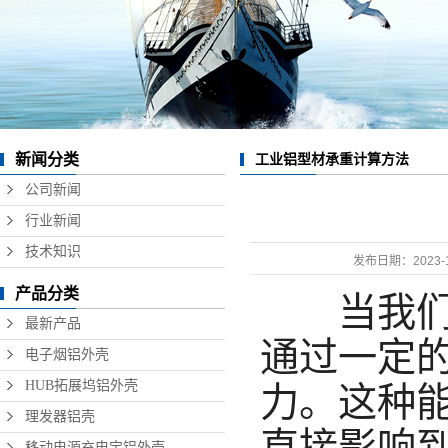
数据线铝外壳
无线充铝外壳
硬盘盒铝外壳
音响铝外壳加工
新闻分类
工业铝型材承重计算方法
精密铝型材制品
公司新闻
行业新闻
技术知识
发布日期：
2023-
产品分类
当我们
最新产品
通过一定
电子烟铝外壳
HUB拓展坞铝外壳
力。这种
理发器铝壳
直接影响
移动电源充电宝铝外壳