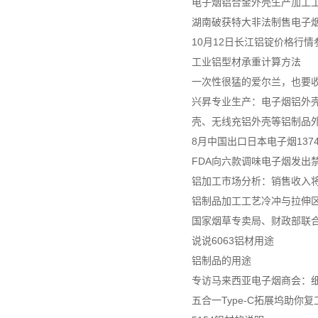
电子烟铝合金外壳生产加工
湖南破获特大非法制售电子烟案
10月12日长江铝锭价格行情
工业铝型材承重计算方法
一次性很猛的爱尔兰，也要
兴昇专业生产：电子烟铝外壳
壳、无线充铝外壳等铝制品
8月中国出口日本电子烟137
FDA向六款调味电子烟发出
铝加工市场分析：销售收入将达
铝制品加工工艺冷冲与拉伸
国家烟草专卖局、财政部联
说说6063铝材用途
铝制品的用途
专访马来西亚电子烟商会：细
五合一Type-C拓展坞助你