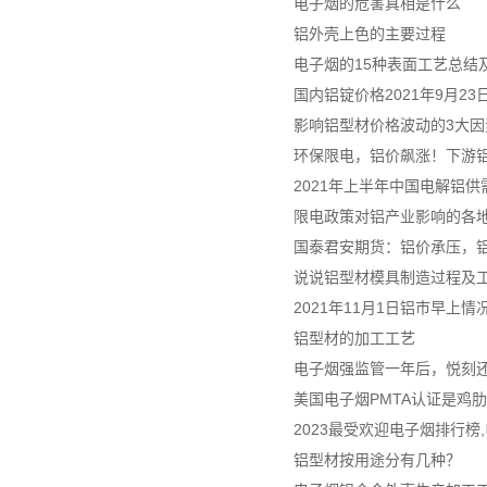
电子烟的危害真相是什么
铝外壳上色的主要过程
电子烟的15种表面工艺总结及
国内铝锭价格2021年9月2
影响铝型材价格波动的3大因
环保限电，铝价飙涨！下游
2021年上半年中国电解铝
限电政策对铝产业影响的各
国泰君安期货：铝价承压，
说说铝型材模具制造过程及
2021年11月1日铝市早上情
铝型材的加工工艺
电子烟强监管一年后，悦刻
美国电子烟PMTA认证是鸡
2023最受欢迎电子烟排行榜
铝型材按用途分有几种？