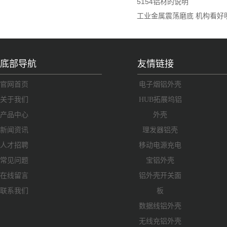
5154铝材的说明
工业金属震荡磨底 机构看好
底部导航
友情链接
官网首页
电子烟铝外壳
关于我们
HUB拓展坞铝
产品中心
外壳
新闻资讯
理发器铝壳
人才招聘
移动电源充电
常见问题
宝铝外壳
在线留言
铝外壳开关面
联系我们
板
数据线铝外壳
无线充铝外壳