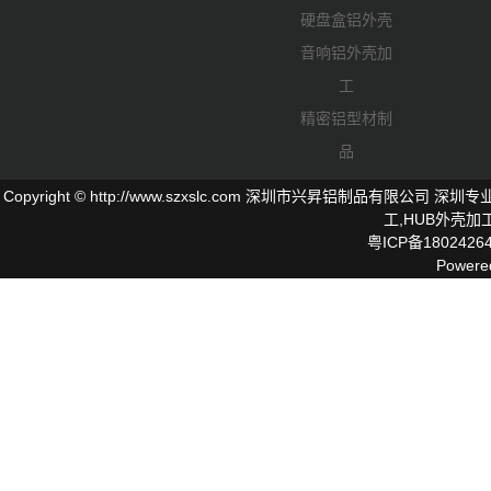
硬盘盒铝外壳
音响铝外壳加
工
精密铝型材制
品
Copyright © http://www.szxslc.com 深圳市兴昇铝制品有限
工,
HUB外壳
加工
粤ICP备1802426
Powere