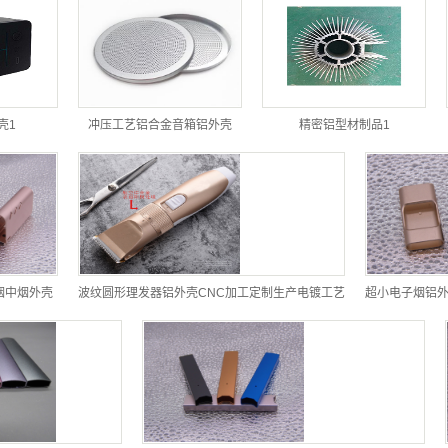
壳1
冲压工艺铝合金音箱铝外壳
精密铝型材制品1
子烟中烟外壳
波纹圆形理发器铝外壳CNC加工定制生产电镀工艺
超小电子烟铝外