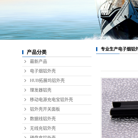
数据线
无线充
硬盘盒
音响铝
专业生产电子烟铝
产品分类
精密铝
最新产品
电子烟铝外壳
HUB拓展坞铝外壳
理发器铝壳
移动电源充电宝铝外壳
铝外壳开关面板
数据线铝外壳
无线充铝外壳
硬盘盒铝外壳