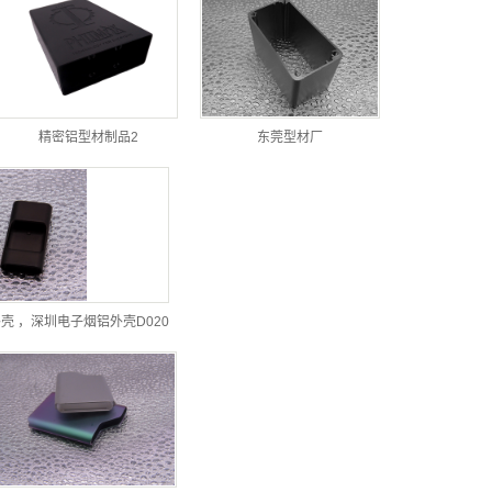
精密铝型材制品2
东莞型材厂
壳 ，深圳电子烟铝外壳D020