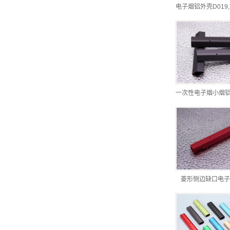
电子烟铝外壳D019
一次性电子烟小烟
菱形侧边缺口电子