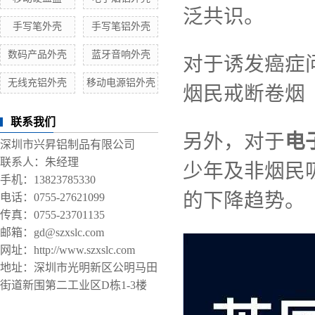
泛共识。
手写笔外壳
手写笔铝外壳
数码产品外壳
蓝牙音响外壳
对于诱发癌症
无线充铝外壳
移动电源铝外壳
烟民戒断卷烟（
联系我们
另外，对于
电
深圳市兴昇铝制品有限公司
联系人：朱经理
少年及非烟民
手机：13823785330
的下降趋势。
电话：0755-27621099
传真：0755-23701135
邮箱：gd@szxslc.com
网址：http://www.szxslc.com
地址：深圳市光明新区公明马田
街道新围第二工业区D栋1-3楼