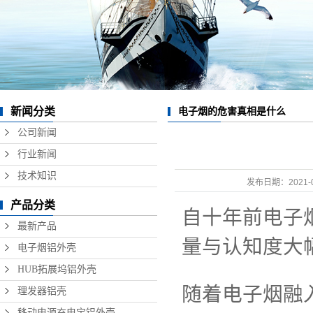
数据线铝外壳
无线充铝外壳
硬盘盒铝外壳
音响铝外壳加工
新闻分类
电子烟的危害真相是什么
精密铝型材制品
公司新闻
行业新闻
技术知识
发布日期：
2021-
产品分类
自十年前电子
最新产品
量与认知度大
电子烟铝外壳
HUB拓展坞铝外壳
随着电子烟融
理发器铝壳
移动电源充电宝铝外壳