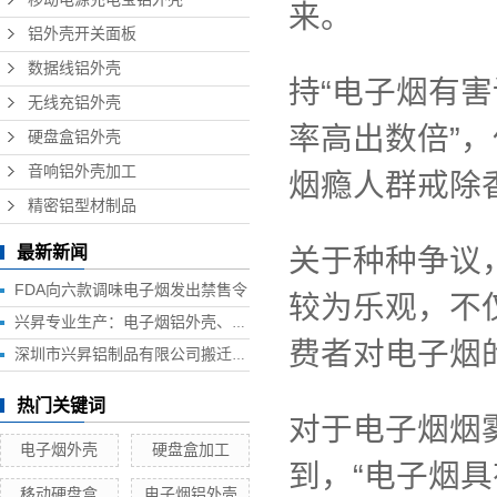
来。
铝外壳开关面板
数据线铝外壳
持“电子烟有
无线充铝外壳
率高出数倍”，
硬盘盒铝外壳
音响铝外壳加工
烟瘾人群戒除
精密铝型材制品
最新新闻
关于种种争议
FDA向六款调味电子烟发出禁售令
较为乐观，不
兴昇专业生产：电子烟铝外壳、电子烟外壳、HUB铝外壳、移动电源外壳、无线充铝外壳等铝制品外壳
费者对电子烟
深圳市兴昇铝制品有限公司搬迁联络函
热门关键词
对于电子烟烟
电子烟外壳
硬盘盒加工
到，“电子烟
移动硬盘盒
电子烟铝外壳