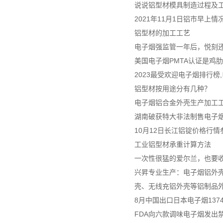
说说铝型材模具制造过程及
2021年11月1日铝市早上情
铝型材的加工工艺
电子烟强监管一年后，悦刻
美国电子烟PMTA认证是鸡
2023最受欢迎电子烟排行榜
铝型材按用途分有几种？
电子烟铝合金外壳生产加工
湖南破获特大非法制售电子烟案
10月12日长江铝锭价格行情
工业铝型材承重计算方法
一次性很猛的爱尔兰，也要
兴昇专业生产：电子烟铝外壳
壳、无线充铝外壳等铝制品
8月中国出口日本电子烟137
FDA向六款调味电子烟发出