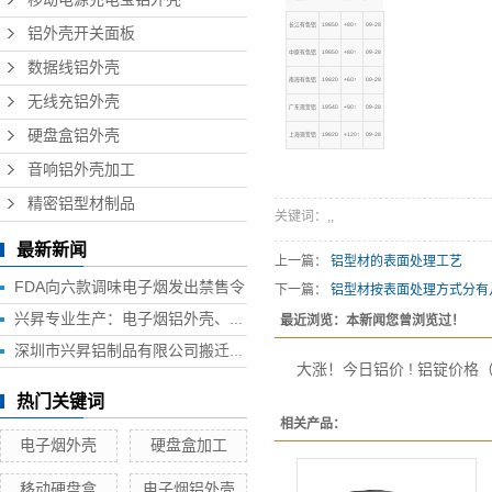
长江有色铝
19850
+80↑
09-28
铝外壳开关面板
中原有色铝
19850
+80↑
09-28
数据线铝外壳
南海有色铝
19820
+60↑
09-28
无线充铝外壳
广东现货铝
19540
+90↑
09-28
硬盘盒铝外壳
上海现货铝
19820
+120↑
09-28
音响铝外壳加工
精密铝型材制品
关键词：
,
,
最新新闻
上一篇：
铝型材的表面处理工艺
FDA向六款调味电子烟发出禁售令
下一篇：
铝型材按表面处理方式分有
兴昇专业生产：电子烟铝外壳、电子烟外壳、HUB铝外壳、移动电源外壳、无线充铝外壳等铝制品外壳
最近浏览：本新闻您曾浏览过！
深圳市兴昇铝制品有限公司搬迁联络函
大涨！今日铝价 ! 铝锭价格（20
热门关键词
相关产品：
电子烟外壳
硬盘盒加工
移动硬盘盒
电子烟铝外壳