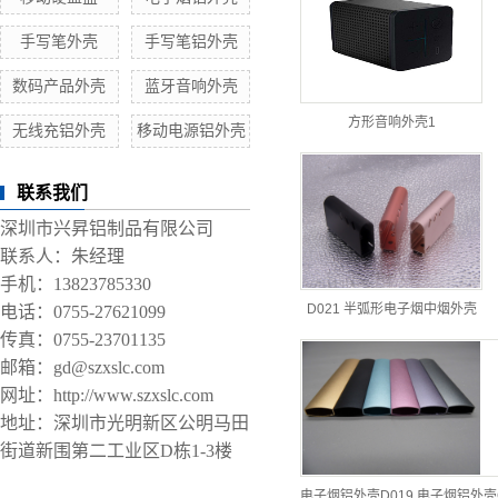
手写笔外壳
手写笔铝外壳
数码产品外壳
蓝牙音响外壳
方形音响外壳1
无线充铝外壳
移动电源铝外壳
联系我们
深圳市兴昇铝制品有限公司
联系人：朱经理
手机：13823785330
D021 半弧形电子烟中烟外壳
电话：0755-27621099
传真：0755-23701135
邮箱：gd@szxslc.com
网址：http://www.szxslc.com
地址：深圳市光明新区公明马田
街道新围第二工业区D栋1-3楼
电子烟铝外壳D019,电子烟铝外壳