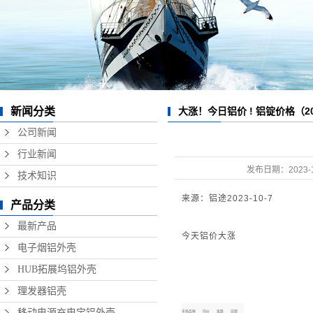
数据线铝外壳
无线充铝外壳
硬盘盒铝外壳
音响铝外壳加工
新闻分类
大涨！今日铝价 ! 铝锭价格（202
精密铝型材制品
公司新闻
行业新闻
发布日期：
2023-
技术知识
来源：铝途2023-10-7
产品分类
最新产品
今天铝价大涨
电子烟铝外壳
HUB拓展坞铝外壳
理发器铝壳
移动电源充电宝铝外壳
市场品种
均价
涨跌
日期