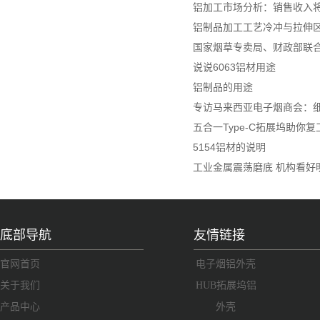
铝加工市场分析：销售收入将达
铝制品加工工艺冷冲与拉伸
国家烟草专卖局、财政部联
说说6063铝材用途
铝制品的用途
专访马来西亚电子烟商会：细
五合一Type-C拓展坞助你
5154铝材的说明
工业金属震荡磨底 机构看好
底部导航
友情链接
官网首页
电子烟铝外壳
关于我们
HUB拓展坞铝
产品中心
外壳