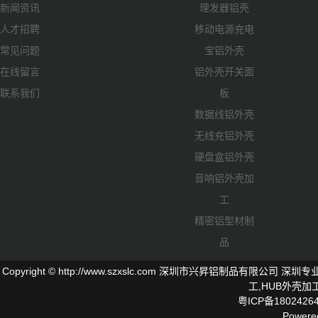
新闻资讯
理发器铝壳
人才招聘
移动电源充电
常见问题
宝铝外壳
在线留言
铝外壳开关面
联系我们
板
数据线铝外壳
无线充铝外壳
硬盘盒铝外壳
音响铝外壳加
工
精密铝型材制
品
Copyright © http://www.szxslc.com 深圳市兴昇铝制品有限
工,
HUB外壳
加工
粤ICP备1802426
Powere