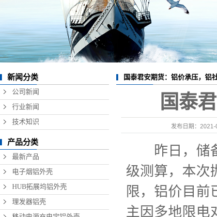
数据线铝外壳
无线充铝外壳
硬盘盒铝外壳
音响铝外壳加工
新闻分类
国泰君安期货：铝价承压，铝
精密铝型材制品
公司新闻
国泰君
行业新闻
技术知识
发布日期：
2021-
产品分类
昨日，储备局
最新产品
级测算，本次
电子烟铝外壳
HUB拓展坞铝外壳
限，铝价目前
理发器铝壳
主因多地限电
移动电源充电宝铝外壳