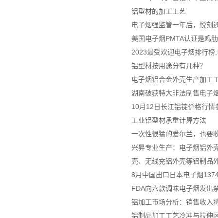
铝型材的加工工艺
电子烟强监管一年后，悦刻
美国电子烟PMTA认证是鸡
2023最受欢迎电子烟排行榜
铝型材按用途分有几种？
电子烟铝合金外壳生产加工
湖南破获特大非法制售电子烟案
10月12日长江铝锭价格行情
工业铝型材承重计算方法
一次性很猛的爱尔兰，也要
兴昇专业生产：电子烟铝外壳
壳、无线充铝外壳等铝制品
8月中国出口日本电子烟137
FDA向六款调味电子烟发出
铝加工市场分析：销售收入将达
铝制品加工工艺冷冲与拉伸