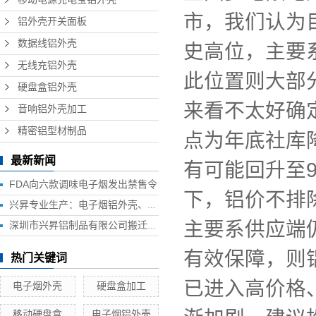
市，我们认为
铝外壳开关面板
数据线铝外壳
史高位，主要
无线充铝外壳
此位置则大部
硬盘盒铝外壳
来看不太好确
音响铝外壳加工
精密铝型材制品
点为年底社库
最新新闻
有可能回升至
FDA向六款调味电子烟发出禁售令
下，铝价不排
兴昇专业生产：电子烟铝外壳、电子烟外壳、HUB铝外壳、移动电源外壳、无线充铝外壳等铝制品外壳
主要系供应端
深圳市兴昇铝制品有限公司搬迁联络函
有效保障，则
热门关键词
已进入高价格
电子烟外壳
硬盘盒加工
移动硬盘盒
电子烟铝外壳