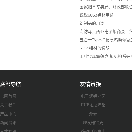
国家烟草专卖局、财政部联
说说6063铝材用途
铝制品的用途
专访马来西亚电子烟商会：细
五合一Type-C拓展坞助你
5154铝材的说明
工业金属震荡磨底 机构看好
底部导航
友情链接
官网首页
电子烟铝外壳
关于我们
HUB拓展坞铝
产品中心
外壳
新闻资讯
理发器铝壳
人才招聘
移动电源充电