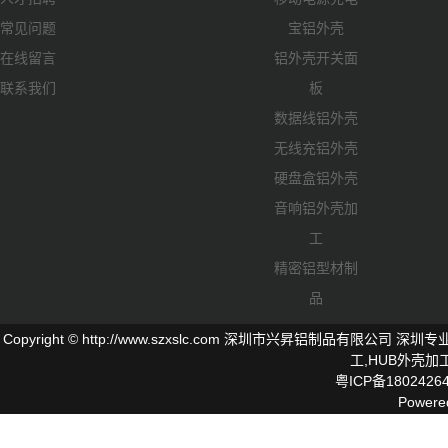
常见问题
宝铝外壳
在线留言
铝外壳开关面
联系我们
板
数据线铝外壳
无线充铝外壳
硬盘盒铝外壳
音响铝外壳加
工
精密铝型材制
品
Copyright © http://www.szxslc.com 深圳市兴昇铝制品有限
工,
HUB外壳
加工
粤ICP备1802426
Powere