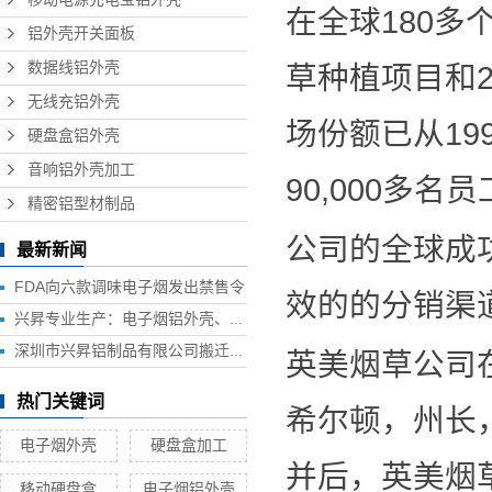
在全球180多
铝外壳开关面板
数据线铝外壳
草种植项目和
无线充铝外壳
场份额已从19
硬盘盒铝外壳
音响铝外壳加工
90,000多名
精密铝型材制品
公司的全球成
最新新闻
FDA向六款调味电子烟发出禁售令
效的的分销渠
兴昇专业生产：电子烟铝外壳、电子烟外壳、HUB铝外壳、移动电源外壳、无线充铝外壳等铝制品外壳
深圳市兴昇铝制品有限公司搬迁联络函
英美烟草公司
热门关键词
希尔顿，州长
电子烟外壳
硬盘盒加工
并后，英美烟
移动硬盘盒
电子烟铝外壳