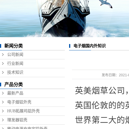
数据线铝外壳
无线充铝外壳
硬盘盒铝外壳
音响铝外壳加工
新闻分类
电子烟国内外知识
精密铝型材制品
公司新闻
行业新闻
技术知识
发布日期：
2021-
产品分类
英美烟草公司，E
最新产品
电子烟铝外壳
英国伦敦的的英美烟
HUB拓展坞铝外壳
世界第二大的
理发器铝壳
移动电源充电宝铝外壳