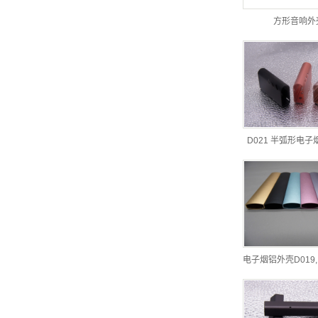
方形音响外
D021 半弧形电
电子烟铝外壳D019