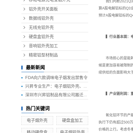
我们判断2021Q3
算A股电解铝标的Q3
铝外壳开关面板
预计A股电解铝标的Q
数据线铝外壳
无线充铝外壳
硬盘盒铝外壳
▍
行业基本面：
音响铝外壳加工
精密铝型材制品
市场担心的是能耗和
候是更加容易被限制的
最新新闻
续供给的负面影响大
FDA向六款调味电子烟发出禁售令
兴昇专业生产：电子烟铝外壳、电子烟外壳、HUB铝外壳、移动电源外壳、无线充铝外壳等铝制品外壳
▍
产业链利润：
深圳市兴昇铝制品有限公司搬迁联络函
热门关键词
氧化铝环节的产能利
电子烟外壳
硬盘盒加工
执行下仍有超过500
价格的上行。考虑冬
移动硬盘盒
电子烟铝外壳