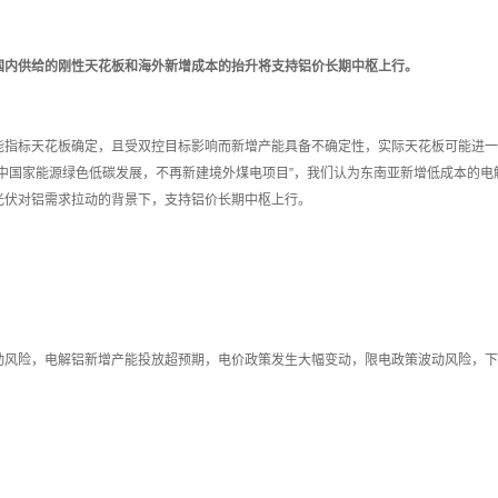
国内供给的刚性天花板和海外新增成本的抬升将支持铝价长期中枢上行。
标天花板确定，且受双控目标影响而新增产能具备不确定性，实际天花板可能进一步
展中国家能源绿色低碳发展，不再新建境外煤电项目”，我们认为东南亚新增低成本的
光伏对铝需求拉动的背景下，支持铝价长期中枢上行。
险，电解铝新增产能投放超预期，电价政策发生大幅变动，限电政策波动风险，下