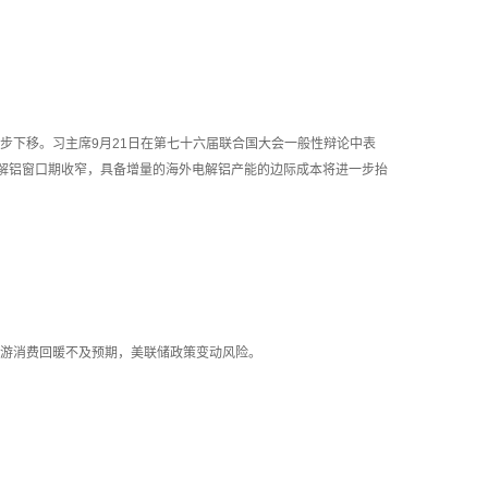
下移。习主席9月21日在第七十六届联合国大会一般性辩论中表
电解铝窗口期收窄，具备增量的海外电解铝产能的边际成本将进一步抬
游消费回暖不及预期，美联储政策变动风险。