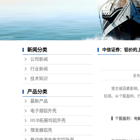
数据线
无线充
硬盘盒
音响铝
新闻分类
中信证券：铝价的
精密铝
公司新闻
行业新闻
发
技术知识
受交易因素影响，铝
产品分类
拉阔。从个股盈利、
最新产品
电子烟铝外壳
▍
个股盈利：电
HUB拓展坞铝外壳
理发器铝壳
移动电源充电宝铝外壳