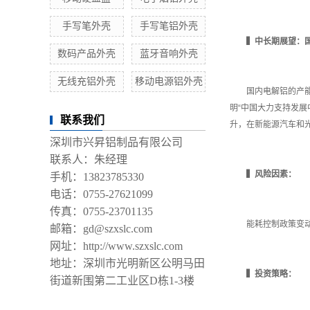
手写笔外壳
手写笔铝外壳
▍
中长期展望：
数码产品外壳
蓝牙音响外壳
无线充铝外壳
移动电源铝外壳
国内电解铝的产能指
明“中国大力支持发
联系我们
升，在新能源汽车和
深圳市兴昇铝制品有限公司
联系人：朱经理
▍
风险因素：
手机：13823785330
电话：0755-27621099
传真：0755-23701135
能耗控制政策变动风
邮箱：gd@szxslc.com
网址：http://www.szxslc.com
地址：深圳市光明新区公明马田
▍
投资策略：
街道新围第二工业区D栋1-3楼