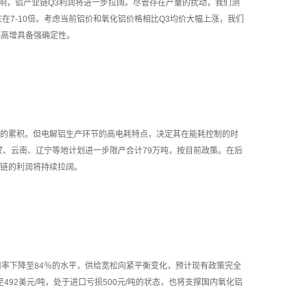
的影响，铝产业链Q3利润将进一步拉阔。尽管存在产量的扰动，我们测
E在7-10倍。考虑当前铝价和氧化铝价格相比Q3均价大幅上涨，我们
环比高增具备强确定性。
的累积。但电解铝生产环节的高电耗特点，决定其在能耗控制的时
蒙、云南、辽宁等地计划进一步限产合计79万吨，按目前政策。在后
链的利润将持续拉阔。
率下降至84％的水平，供给宽松向紧平衡变化，预计现有政策完全
至492美元/吨，处于进口亏损500元/吨的状态，也将支撑国内氧化铝