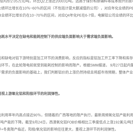
铝均价2.05万元/吨，环比Q2上涨近2000元/吨，远高于煤价和原辅料等成本抬升
业绩环比增长在10％~60％的区间（不包括计提大额减值的公司），对应年化业绩的P
4业绩环比增长仍在10~70％的区间，对应Q4年化PE在6-7倍，电解铝公司业绩的
电耗水平决定在缺电和能耗控制下的供应端负面影响大于需求端负面影响。
缺电对铝下游特别是加工环节的消费影响，反应的指标是铝加工开工率下降和库存
环节，在此轮限电前就受到能耗控制的影响而限产。根据SMM报道， 9月27日起内
于需求的负面影响的基础上，我们判断铝价的上涨仍然持续且将超市场预期，整体产业
重视上游氧化铝和阳极环节的利润弹性。
用率年内高点接近90％，但随着的广西等地的限产执行，最新周频氧化铝产能利用
万吨产能的下降。截至9月24日，西澳氧化铝FOB价格相比三季度低点上涨192美元/吨
季+冬奥限产临近，阳极/氧化铝的影响往往更大，重视上游环节的利润弹性。