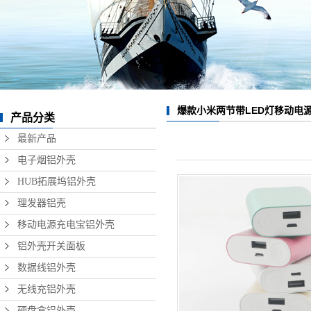
数据线铝外壳
无线充铝外壳
硬盘盒铝外壳
音响铝外壳加工
爆款小米两节带LED灯移动电
产品分类
精密铝型材制品
最新产品
电子烟铝外壳
HUB拓展坞铝外壳
理发器铝壳
移动电源充电宝铝外壳
铝外壳开关面板
数据线铝外壳
无线充铝外壳
硬盘盒铝外壳