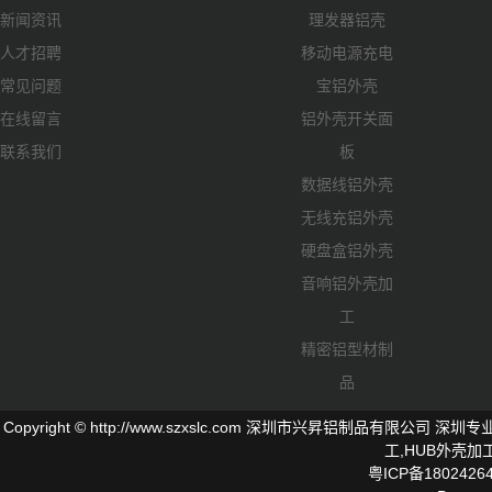
新闻资讯
理发器铝壳
人才招聘
移动电源充电
常见问题
宝铝外壳
在线留言
铝外壳开关面
联系我们
板
数据线铝外壳
无线充铝外壳
硬盘盒铝外壳
音响铝外壳加
工
精密铝型材制
品
Copyright © http://www.szxslc.com 深圳市兴昇铝制品有限
工,
HUB外壳
加工
粤ICP备1802426