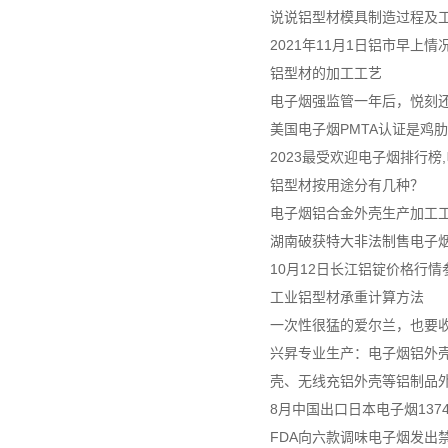
说说铝型材模具制造过程及
2021年11月1日铝市早上情
铝型材的加工工艺
电子烟强监管一年后，悦刻
美国电子烟PMTA认证是鸡
2023最受欢迎电子烟排行榜
铝型材按用途分有几种？
电子烟铝合金外壳生产加工
湖南破获特大非法制售电子烟案
10月12日长江铝锭价格行情
工业铝型材承重计算方法
一次性很猛的爱尔兰，也要
兴昇专业生产：电子烟铝外壳
壳、无线充铝外壳等铝制品
8月中国出口日本电子烟137
FDA向六款调味电子烟发出