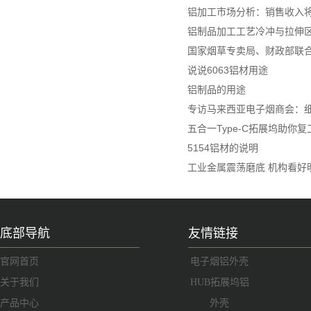
铝加工市场分析：销售收入将达
铝制品加工工艺冷冲与拉伸
国家烟草专卖局、财政部联
说说6063铝材用途
铝制品的用途
专访马来西亚电子烟商会：细
五合一Type-C拓展坞助你
5154铝材的说明
工业金属震荡磨底 机构看好
底部导航
友情链接
官网首页
电子烟铝外壳
关于我们
HUB拓展坞铝
产品中心
外壳