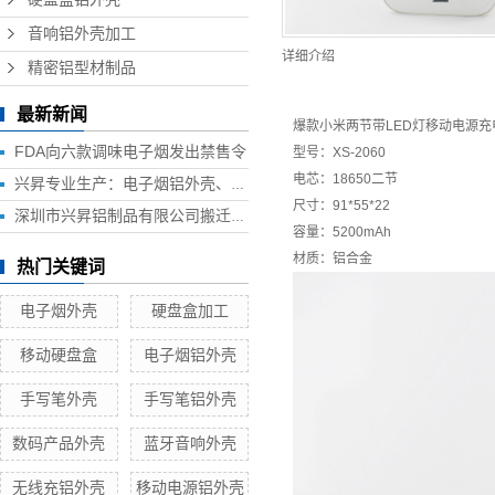
音响铝外壳加工
详细介绍
精密铝型材制品
最新新闻
爆款小米两节带LED灯移动电源
FDA向六款调味电子烟发出禁售令
型号：XS-2060
电芯：18650二节
兴昇专业生产：电子烟铝外壳、电子烟外壳、HUB铝外壳、移动电源外壳、无线充铝外壳等铝制品外壳
尺寸：91*55*22
深圳市兴昇铝制品有限公司搬迁联络函
容量：5200mAh
材质：铝合金
热门关键词
电子烟外壳
硬盘盒加工
移动硬盘盒
电子烟铝外壳
手写笔外壳
手写笔铝外壳
数码产品外壳
蓝牙音响外壳
无线充铝外壳
移动电源铝外壳